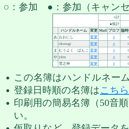
○：参加 ●：参加（キャン
○計
●仮計
ハンドルネーム
変更
Mail
プロフ
臨時
あ
おおにし
変更
○
okotogi
変更
○
ま
むうよく ぱんこ
変更
○
や
yktn
変更
○
雪之神
変更
○
この名簿はハンドルネー
登録日時順の名簿は
こち
印刷用の簡易名簿（50音
い。
仮取りなど，登録データ