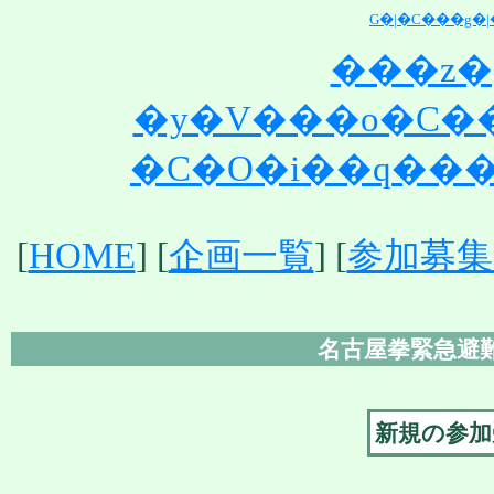
G�|�C���g�
���z�
�y�V���o�C�
�C�O�i��q��
[
HOME
] [
企画一覧
] [
参加募集
名古屋拳緊急避
新規の参加